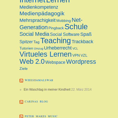
Medienkompetenz
Medienpädagogik
Net-
Mehrsprachigkeit
Mobbing
Schule
Generation
Pingback
Social Media
Spaß
Social Software
Teaching
Trackback
Spitzer
Tag
Urheberrecht
Tutorien
Umzug
VCL
Virtueles Lernen
VPN
VZL
Web 2.0
Wordpress
Webspace
Ziele
WIEESDAMALSWAR
Ein Waschtag in meiner Kindheit
22. März 2014
CARINAS BLOG
PETER MAKES MUSIC