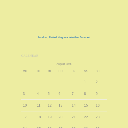
London , United Kingdom Weather Forecast
CALENDAR
August 2026
MO.
DI.
MI.
DO.
FR.
SA.
SO.
1
2
3
4
5
6
7
8
9
10
11
12
13
14
15
16
17
18
19
20
21
22
23