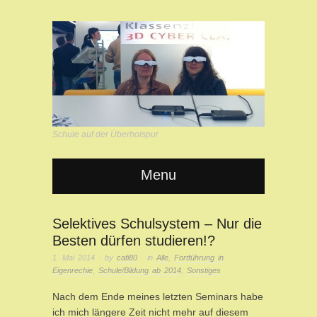
Schule auf der Überholspur
Menu
Selektives Schulsystem – Nur die
Besten dürfen studieren!?
1. Mai 2014
· by
cafi80
· in
Alle
,
Fortführung in
Eigenrechie
,
Schule/Bildung ab 2014
,
Sonstiges
Nach dem Ende meines letzten Seminars habe
ich mich längere Zeit nicht mehr auf diesem