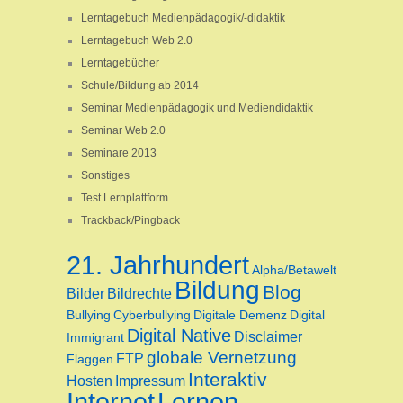
Lerntagebuch Medienpädagogik/-didaktik
Lerntagebuch Web 2.0
Lerntagebücher
Schule/Bildung ab 2014
Seminar Medienpädagogik und Mediendidaktik
Seminar Web 2.0
Seminare 2013
Sonstiges
Test Lernplattform
Trackback/Pingback
21. Jahrhundert
Alpha/Betawelt
Bildung
Blog
Bilder
Bildrechte
Bullying
Cyberbullying
Digitale Demenz
Digital
Digital Native
Disclaimer
Immigrant
globale Vernetzung
FTP
Flaggen
Interaktiv
Hosten
Impressum
Internet
Lernen