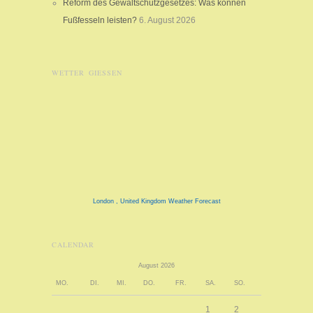
Reform des Gewaltschutzgesetzes: Was können
Fußfesseln leisten?
6. August 2026
WETTER GIESSEN
London , United Kingdom Weather Forecast
CALENDAR
August 2026
MO.
DI.
MI.
DO.
FR.
SA.
SO.
1
2