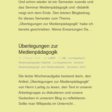
Und schon wieder ist ein Semester zuende und
das Seminar Medienpädagogik und -didaktik
neigt sich dem Ende. Den letzten Blogbeitrag
für dieses Semester zum Thema
„Überlegungen zur Medienpädagogik“ habe ich
bereits geschrieben. Meine Erwartungen Da…
Überlegungen zur
Medienpädagogik
11. Februar 2014
· by
cafi80
· in
Alle
,
Lerntagebuch
Medienpädagogik/-didaktik
,
Lerntagebücher
,
Seminar
Medienpädagogik und Mediendidaktik
,
Seminare 2013
Die letzte Wochenaufgabe bestand darin, den
Artikel „Überlegungen zur Medienpädagogik“
von Herrn Larbig zu lesen, den Text in unserer
Arbeitsgruppe zu diskutieren und unsere
Gedanken in unserem Blog zu reflektieren.
Sollte man Wikipedia im Unterricht…