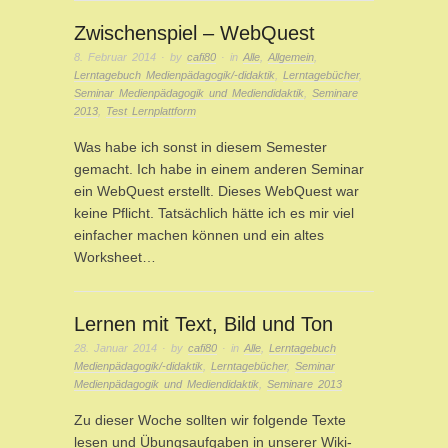
Zwischenspiel – WebQuest
8. Februar 2014
· by
cafi80
· in
Alle
,
Allgemein
,
Lerntagebuch Medienpädagogik/-didaktik
,
Lerntagebücher
,
Seminar Medienpädagogik und Mediendidaktik
,
Seminare
2013
,
Test Lernplattform
Was habe ich sonst in diesem Semester
gemacht. Ich habe in einem anderen Seminar
ein WebQuest erstellt. Dieses WebQuest war
keine Pflicht. Tatsächlich hätte ich es mir viel
einfacher machen können und ein altes
Worksheet…
Lernen mit Text, Bild und Ton
28. Januar 2014
· by
cafi80
· in
Alle
,
Lerntagebuch
Medienpädagogik/-didaktik
,
Lerntagebücher
,
Seminar
Medienpädagogik und Mediendidaktik
,
Seminare 2013
Zu dieser Woche sollten wir folgende Texte
lesen und Übungsaufgaben in unserer Wiki-