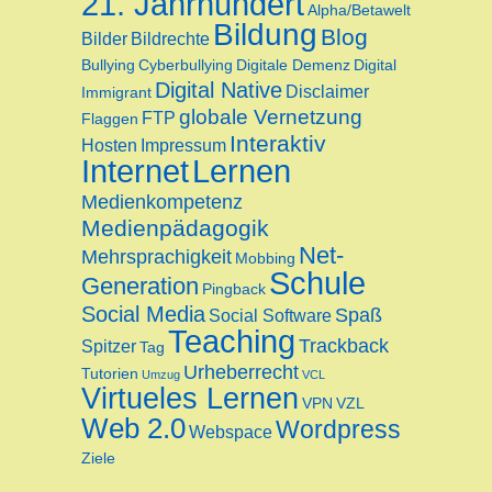
21. Jahrhundert
Alpha/Betawelt
Bildung
Blog
Bilder
Bildrechte
Bullying
Cyberbullying
Digitale Demenz
Digital
Digital Native
Disclaimer
Immigrant
globale Vernetzung
FTP
Flaggen
Interaktiv
Hosten
Impressum
Internet
Lernen
Medienkompetenz
Medienpädagogik
Net-
Mehrsprachigkeit
Mobbing
Schule
Generation
Pingback
Social Media
Spaß
Social Software
Teaching
Trackback
Spitzer
Tag
Urheberrecht
Tutorien
Umzug
VCL
Virtueles Lernen
VPN
VZL
Web 2.0
Wordpress
Webspace
Ziele