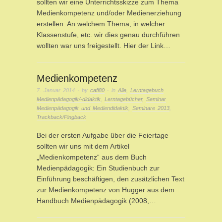
sollten wir eine Unterrichtsskizze zum Thema
Medienkompetenz und/oder Medienerziehung
erstellen. An welchem Thema, in welcher
Klassenstufe, etc. wir dies genau durchführen
wollten war uns freigestellt. Hier der Link…
Medienkompetenz
7. Januar 2014
· by
cafi80
· in
Alle
,
Lerntagebuch
Medienpädagogik/-didaktik
,
Lerntagebücher
,
Seminar
Medienpädagogik und Mediendidaktik
,
Seminare 2013
,
Trackback/Pingback
Bei der ersten Aufgabe über die Feiertage
sollten wir uns mit dem Artikel
„Medienkompetenz“ aus dem Buch
Medienpädagogik: Ein Studienbuch zur
Einführung beschäftigen, den zusätzlichen Text
zur Medienkompetenz von Hugger aus dem
Handbuch Medienpädagogik (2008,…