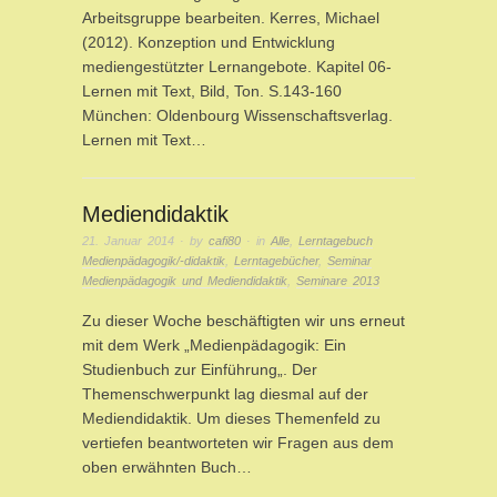
Arbeitsgruppe bearbeiten. Kerres, Michael
(2012). Konzeption und Entwicklung
mediengestützter Lernangebote. Kapitel 06-
Lernen mit Text, Bild, Ton. S.143-160
München: Oldenbourg Wissenschaftsverlag.
Lernen mit Text…
Mediendidaktik
21. Januar 2014
· by
cafi80
· in
Alle
,
Lerntagebuch
Medienpädagogik/-didaktik
,
Lerntagebücher
,
Seminar
Medienpädagogik und Mediendidaktik
,
Seminare 2013
Zu dieser Woche beschäftigten wir uns erneut
mit dem Werk „Medienpädagogik: Ein
Studienbuch zur Einführung„. Der
Themenschwerpunkt lag diesmal auf der
Mediendidaktik. Um dieses Themenfeld zu
vertiefen beantworteten wir Fragen aus dem
oben erwähnten Buch…