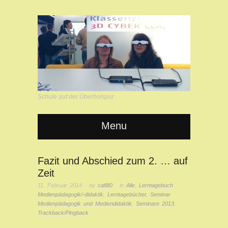
Schule auf der Überholspur
Menu
Fazit und Abschied zum 2. … auf
Zeit
11. Februar 2014
· by
cafi80
· in
Alle
,
Lerntagebuch
Medienpädagogik/-didaktik
,
Lerntagebücher
,
Seminar
Medienpädagogik und Mediendidaktik
,
Seminare 2013
,
Trackback/Pingback