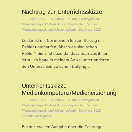
Nachtrag zur Unterrichtsskizze
13. Januar 2014
· by
cafi80
· in
Alle
,
Lerntagebuch
Medienpädagogik/-didaktik
,
Lerntagebücher
,
Seminar
Medienpädagogik und Mediendidaktik
,
Seminare 2013
Leider ist mir bei meinem letzten Beitrag ein
Fehler unterlaufen. Aber was sind schon
Fehler? Sie sind dazu da, dass man aus ihnen
lernt. Ich hatte in meinem Artikel unter anderen
den Unterschied zwischen Bullying…
Unterrichtsskizze
Medienkompetenz/Medienerziehung
10. Januar 2014
· by
cafi80
· in
Alle
,
Lerntagebuch
Medienpädagogik/-didaktik
,
Lerntagebücher
,
Seminar
Medienpädagogik und Mediendidaktik
,
Seminare 2013
,
Trackback/Pingback
Bei der zweiten Aufgabe über die Feiertage