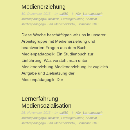
Medienerziehung
10. Dezember 2013
· by
cafi80
· in
Alle
,
Lerntagebuch
Medienpädagogik/-didaktik
,
Lerntagebücher
,
Seminar
Medienpädagogik und Mediendidaktik
,
Seminare 2013
Diese Woche beschäftigten wir uns in unserer
Arbeitsgruppe mit Medienerziehung und
beantworten Fragen aus dem Buch
Medienpädagogik: Ein Studienbuch zur
Einführung. Was versteht man unter
Medienerziehung Medienerziehung ist zugleich
Aufgabe und Zielsetzung der
Medienpädagogik. Der…
Lernerfahrung
Mediensozialisation
26. November 2013
· by
cafi80
· in
Alle
,
Lerntagebuch
Medienpädagogik/-didaktik
,
Lerntagebücher
,
Seminar
Medienpädagogik und Mediendidaktik
,
Seminare 2013