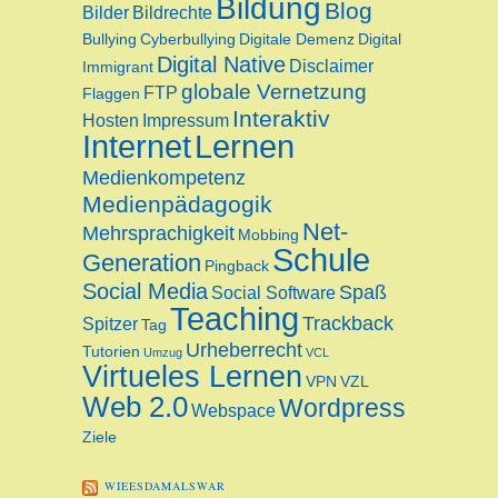
Bildung
Blog
Bilder
Bildrechte
Bullying
Cyberbullying
Digitale Demenz
Digital
Digital Native
Disclaimer
Immigrant
globale Vernetzung
FTP
Flaggen
Interaktiv
Hosten
Impressum
Internet
Lernen
Medienkompetenz
Medienpädagogik
Net-
Mehrsprachigkeit
Mobbing
Schule
Generation
Pingback
Social Media
Spaß
Social Software
Teaching
Trackback
Spitzer
Tag
Urheberrecht
Tutorien
Umzug
VCL
Virtueles Lernen
VPN
VZL
Web 2.0
Wordpress
Webspace
Ziele
WIEESDAMALSWAR