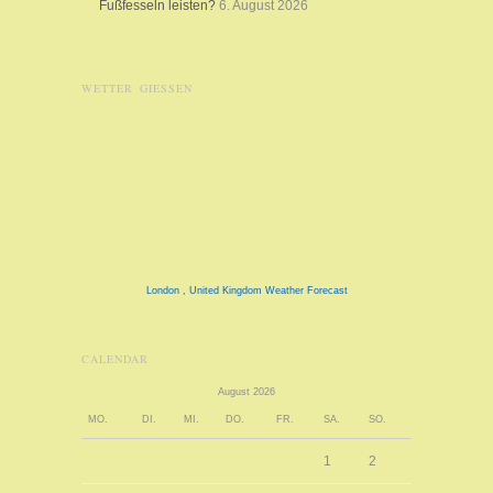
Fußfesseln leisten?
6. August 2026
WETTER GIESSEN
London , United Kingdom Weather Forecast
CALENDAR
August 2026
MO.
DI.
MI.
DO.
FR.
SA.
SO.
1
2