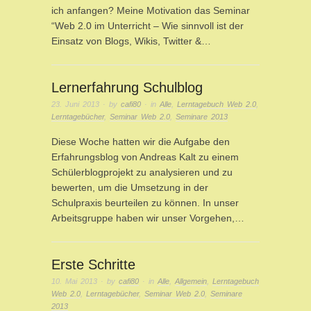
ich anfangen? Meine Motivation das Seminar
“Web 2.0 im Unterricht – Wie sinnvoll ist der
Einsatz von Blogs, Wikis, Twitter &…
Lernerfahrung Schulblog
23. Juni 2013
· by
cafi80
· in
Alle
,
Lerntagebuch Web 2.0
,
Lerntagebücher
,
Seminar Web 2.0
,
Seminare 2013
Diese Woche hatten wir die Aufgabe den
Erfahrungsblog von Andreas Kalt zu einem
Schülerblogprojekt zu analysieren und zu
bewerten, um die Umsetzung in der
Schulpraxis beurteilen zu können. In unser
Arbeitsgruppe haben wir unser Vorgehen,…
Erste Schritte
10. Mai 2013
· by
cafi80
· in
Alle
,
Allgemein
,
Lerntagebuch
Web 2.0
,
Lerntagebücher
,
Seminar Web 2.0
,
Seminare
2013