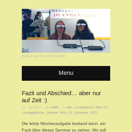
Schule auf der Überholspur
Menu
Fazit und Abschied… aber nur
auf Zeit :)
16. Juli 2013
· by
cafi80
· in
Alle
,
Lerntagebuch Web 2.0
,
Lerntagebücher
,
Seminar Web 2.0
,
Seminare 2013
Die letzte Wochenaufgabe bestand darin, ein
Fazit über dieses Seminar zu ziehen. Wo soll