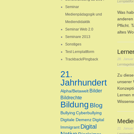
Lernplattfo
Seminar
Was habe
Medienpädagogik und
anderen 
Mediendidaktik
Pflicht.
Seminar Web 2.0
altes W
Seminare 2013
Sonstiges
Lernen
Test Lernplattform
28. Januar
Trackback/Pingback
Lerntagebü
21.
Zu diese
Jahrhundert
unserer 
Konzepti
Bilder
Alpha/Betawelt
Lernen m
Bildrechte
Wissensc
Bildung
Blog
Bullying
Cyberbullying
Digitale Demenz
Digital
Medie
Digital
Immigrant
21. Januar
Lerntagebü