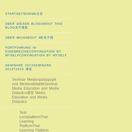
STARTSEITE
HOME
主页
ÜBER DIESEN BLOG
ABOUT THIS
BLOG
关于博客
ÜBER MICH
ABOUT ME
关于我
FORTFÜHRUNG IN
EIGENRECHIE
CONTINUATION BY
MYSELF
CONTINUATION BY MYSELF
SEMINARE 2013
SEMINARS
2013T
2013 课堂
Seminar Medienpädagogik
und Mediendidaktik
Seminar
Media Education and Media
Didactics
课堂 Media
Education and Media
Didactics
Test-
Lernplattform
Trial
Learning
Platform
Trial
Learning Platform