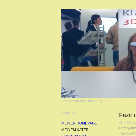
Schule auf der Überholspur
GEHE ZU
Fazit 
11. Februa
MEINER HOMEPAGE
Lerntagebü
MEINEM KATER
Trackback/