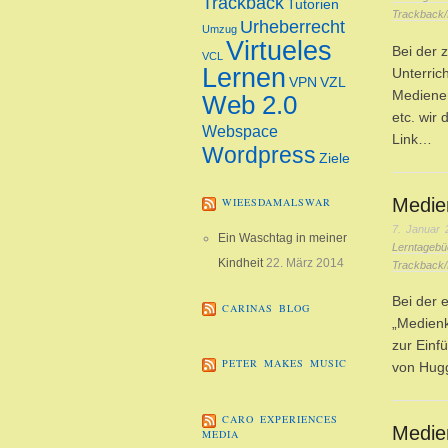
Trackback
Tutorien
Trackback/
Urheberrecht
Umzug
Virtueles
Bei der 
VCL
Lernen
Unterri
VPN
VZL
Mediener
Web 2.0
etc. wir 
Webspace
Link…
Wordpress
Ziele
Medie
WIEESDAMALSWAR
7. Januar 
Ein Waschtag in meiner
Lerntagebü
Kindheit
22. März 2014
Trackback/
Bei der 
CARINAS BLOG
„Medien
zur Einf
PETER MAKES MUSIC
von Hug
CARO EXPERIENCES
Medie
MEDIA