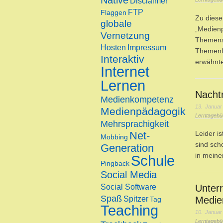
Native
Disclaimer
FTP
Flaggen
Zu diese
globale
„Medienp
Vernetzung
Themensc
Hosten
Impressum
Themenfe
Interaktiv
erwähnt
Internet
Lernen
Nachtr
Medienkompetenz
13. Januar
Medienpädagogik
Lerntagebü
Mehrsprachigkeit
Net-
Leider i
Mobbing
sind sch
Generation
in meine
Schule
Pingback
Social Media
Social Software
Unterr
Spaß
Spitzer
Medie
Tag
Teaching
10. Januar
Lerntagebü