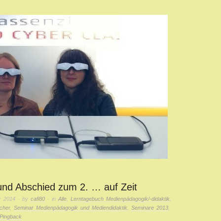
und Abschied zum 2. … auf Zeit
r 2014
· by
cafi80
· in
Alle
,
Lerntagebuch Medienpädagogik/-didaktik
,
cher
,
Seminar Medienpädagogik und Mediendidaktik
,
Seminare 2013
,
Pingback