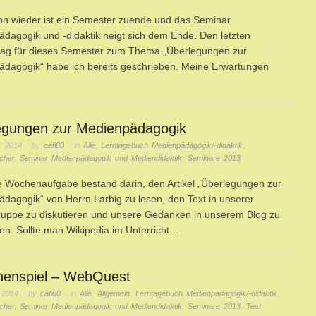
n wieder ist ein Semester zuende und das Seminar
dagogik und -didaktik neigt sich dem Ende. Den letzten
rag für dieses Semester zum Thema „Überlegungen zur
dagogik“ habe ich bereits geschrieben. Meine Erwartungen
egungen zur Medienpädagogik
r 2014
· by
cafi80
· in
Alle
,
Lerntagebuch Medienpädagogik/-didaktik
,
cher
,
Seminar Medienpädagogik und Mediendidaktik
,
Seminare 2013
te Wochenaufgabe bestand darin, den Artikel „Überlegungen zur
dagogik“ von Herrn Larbig zu lesen, den Text in unserer
ruppe zu diskutieren und unsere Gedanken in unserem Blog zu
eren. Sollte man Wikipedia im Unterricht…
henspiel – WebQuest
 2014
· by
cafi80
· in
Alle
,
Allgemein
,
Lerntagebuch Medienpädagogik/-didaktik
,
cher
,
Seminar Medienpädagogik und Mediendidaktik
,
Seminare 2013
,
Test