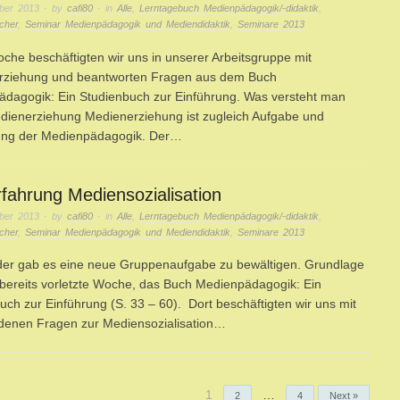
ber 2013
· by
cafi80
· in
Alle
,
Lerntagebuch Medienpädagogik/-didaktik
,
cher
,
Seminar Medienpädagogik und Mediendidaktik
,
Seminare 2013
che beschäftigten wir uns in unserer Arbeitsgruppe mit
rziehung und beantworten Fragen aus dem Buch
dagogik: Ein Studienbuch zur Einführung. Was versteht man
dienerziehung Medienerziehung ist zugleich Aufgabe und
zung der Medienpädagogik. Der…
fahrung Mediensozialisation
ber 2013
· by
cafi80
· in
Alle
,
Lerntagebuch Medienpädagogik/-didaktik
,
cher
,
Seminar Medienpädagogik und Mediendidaktik
,
Seminare 2013
er gab es eine neue Gruppenaufgabe zu bewältigen. Grundlage
 bereits vorletzte Woche, das Buch Medienpädagogik: Ein
uch zur Einführung (S. 33 – 60). Dort beschäftigten wir uns mit
denen Fragen zur Mediensozialisation…
1
…
2
4
Next »