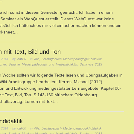
rm
 ich sonst in diesem Semester gemacht. Ich habe in einem
Seminar ein WebQuest erstellt. Dieses WebQuest war keine
 Tatsächlich hätte ich es mir viel einfacher machen können und ein
orksheet…
 mit Text, Bild und Ton
 2014
· by
cafi80
· in
Alle
,
Lerntagebuch Medienpädagogik/-didaktik
,
cher
,
Seminar Medienpädagogik und Mediendidaktik
,
Seminare 2013
r Woche sollten wir folgende Texte lesen und Übungsaufgaben in
Wiki-Arbeitsgruppe bearbeiten. Kerres, Michael (2012).
on und Entwicklung mediengestützter Lernangebote. Kapitel 06-
it Text, Bild, Ton. S.143-160 München: Oldenbourg
haftsverlag. Lernen mit Text…
ndidaktik
 2014
· by
cafi80
· in
Alle
,
Lerntagebuch Medienpädagogik/-didaktik
,
cher
,
Seminar Medienpädagogik und Mediendidaktik
,
Seminare 2013