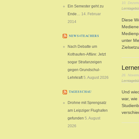
10. Dezem
Ein Semester geht zu
Lerntagebü
Ende…
14. Februar
Diese Wo
2014
Mediene
Medienpä
NEWS4TEACHERS
unter Me
Nach Debatte um
Zielset
Kothaufen-Affäre: Jetzt
sogar Strafanzeigen
Lerner
gegen Grundschul-
26. Novem
Lehrkraft
5. August 2026
Lerntagebü
Und wied
TAGESSCHAU
war, wie
Drohne mit Sprengsatz
Studienb
am Leipziger Flughafen
verschie
gefunden
5. August
2026