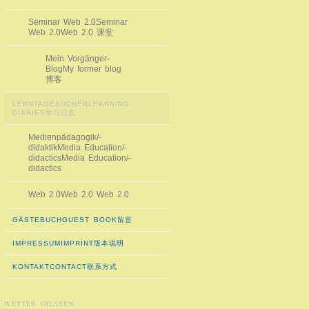
Seminar Web 2.0
Seminar
Web 2.0
Web 2.0 课堂
Mein Vorgänger-
Blog
My former blog
博客
LERNTAGEBÜCHER
LEARNING
DIARIES
学习日志
Medienpädagogik/-
didaktik
Media Education/-
didactics
Media Education/-
didactics
Web 2.0
Web 2.0
Web 2.0
GÄSTEBUCH
GUEST BOOK
留言
IMPRESSUM
IMPRINT
版本说明
KONTAKT
CONTACT
联系方式
WETTER GIESSEN