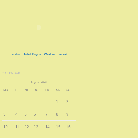
London , United Kingdom Weather Forecast
CALENDAR
August 2026
MO.
DI.
MI.
DO.
FR.
SA.
SO.
1
2
3
4
5
6
7
8
9
10
11
12
13
14
15
16