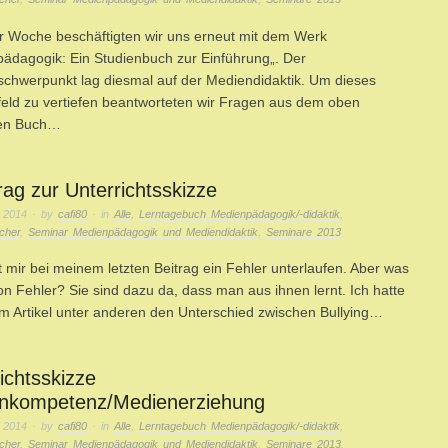
r Woche beschäftigten wir uns erneut mit dem Werk
ädagogik: Ein Studienbuch zur Einführung„. Der
hwerpunkt lag diesmal auf der Mediendidaktik. Um dieses
ld zu vertiefen beantworteten wir Fragen aus dem oben
en Buch…
ag zur Unterrichtsskizze
 2014
· by
cafi80
· in
Alle
,
Lerntagebuch Medienpädagogik/-didaktik
,
cher
,
Seminar Medienpädagogik und Mediendidaktik
,
Seminare 2013
st mir bei meinem letzten Beitrag ein Fehler unterlaufen. Aber was
on Fehler? Sie sind dazu da, dass man aus ihnen lernt. Ich hatte
m Artikel unter anderen den Unterschied zwischen Bullying…
ichtsskizze
nkompetenz/Medienerziehung
 2014
· by
cafi80
· in
Alle
,
Lerntagebuch Medienpädagogik/-didaktik
,
cher
,
Seminar Medienpädagogik und Mediendidaktik
,
Seminare 2013
,