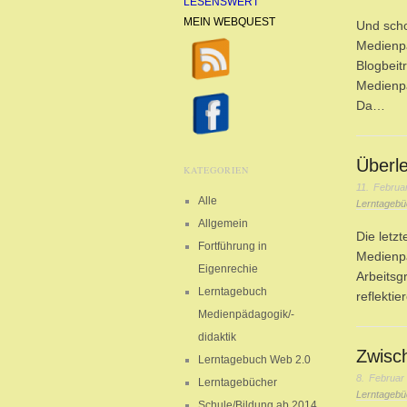
LESENSWERT
MEIN WEBQUEST
Und scho
Medienpä
Blogbeit
Medienpä
Da…
Überl
KATEGORIEN
11. Februa
Alle
Lerntagebü
Allgemein
Die letz
Fortführung in
Medienpä
Eigenrechie
Arbeitsg
Lerntagebuch
reflekti
Medienpädagogik/-
didaktik
Zwisc
Lerntagebuch Web 2.0
8. Februar
Lerntagebücher
Lerntagebü
Schule/Bildung ab 2014