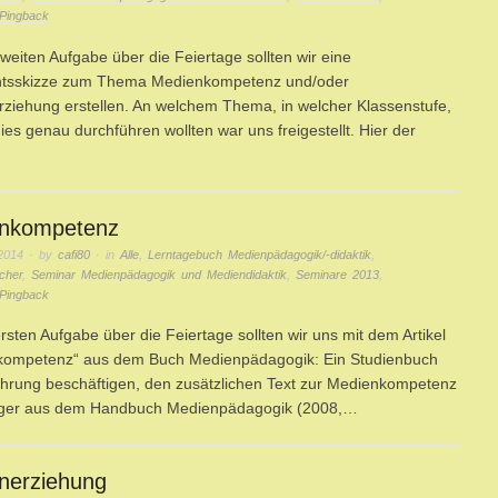
Pingback
zweiten Aufgabe über die Feiertage sollten wir eine
chtsskizze zum Thema Medienkompetenz und/oder
ziehung erstellen. An welchem Thema, in welcher Klassenstufe,
dies genau durchführen wollten war uns freigestellt. Hier der
nkompetenz
2014
· by
cafi80
· in
Alle
,
Lerntagebuch Medienpädagogik/-didaktik
,
cher
,
Seminar Medienpädagogik und Mediendidaktik
,
Seminare 2013
,
Pingback
ersten Aufgabe über die Feiertage sollten wir uns mit dem Artikel
kompetenz“ aus dem Buch Medienpädagogik: Ein Studienbuch
ührung beschäftigen, den zusätzlichen Text zur Medienkompetenz
ger aus dem Handbuch Medienpädagogik (2008,…
nerziehung