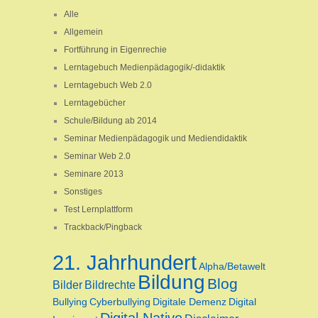
Alle
Allgemein
Fortführung in Eigenrechie
Lerntagebuch Medienpädagogik/-didaktik
Lerntagebuch Web 2.0
Lerntagebücher
Schule/Bildung ab 2014
Seminar Medienpädagogik und Mediendidaktik
Seminar Web 2.0
Seminare 2013
Sonstiges
Test Lernplattform
Trackback/Pingback
21. Jahrhundert
Alpha/Betawelt
Bildung
Blog
Bilder
Bildrechte
Bullying
Cyberbullying
Digitale Demenz
Digital
Digital Native