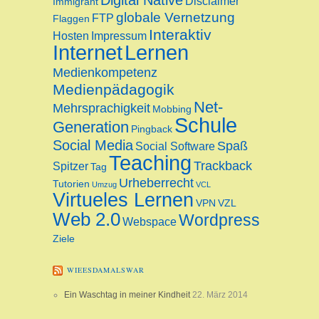
Disclaimer
Immigrant
globale Vernetzung
FTP
Flaggen
Interaktiv
Hosten
Impressum
Internet
Lernen
Medienkompetenz
Medienpädagogik
Net-
Mehrsprachigkeit
Mobbing
Schule
Generation
Pingback
Social Media
Spaß
Social Software
Teaching
Trackback
Spitzer
Tag
Urheberrecht
Tutorien
Umzug
VCL
Virtueles Lernen
VPN
VZL
Web 2.0
Wordpress
Webspace
Ziele
WIEESDAMALSWAR
Ein Waschtag in meiner Kindheit
22. März 2014