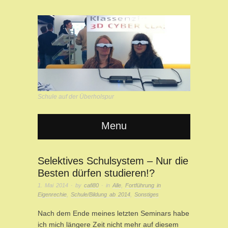
Schule auf der Überholspur
Menu
Selektives Schulsystem – Nur die
Besten dürfen studieren!?
1. Mai 2014
· by
cafi80
· in
Alle
,
Fortführung in
Eigenrechie
,
Schule/Bildung ab 2014
,
Sonstiges
Nach dem Ende meines letzten Seminars habe
ich mich längere Zeit nicht mehr auf diesem