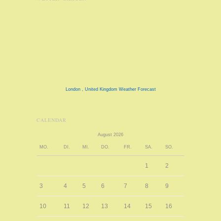
London , United Kingdom Weather Forecast
CALENDAR
August 2026
MO.
DI.
MI.
DO.
FR.
SA.
SO.
1
2
3
4
5
6
7
8
9
10
11
12
13
14
15
16