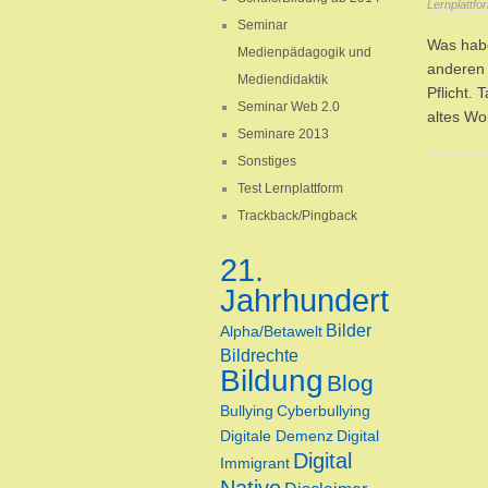
Lernplattfo
Seminar
Was habe
Medienpädagogik und
anderen 
Mediendidaktik
Pflicht.
Seminar Web 2.0
altes W
Seminare 2013
Sonstiges
Test Lernplattform
Trackback/Pingback
21.
Jahrhundert
Bilder
Alpha/Betawelt
Bildrechte
Bildung
Blog
Bullying
Cyberbullying
Digitale Demenz
Digital
Digital
Immigrant