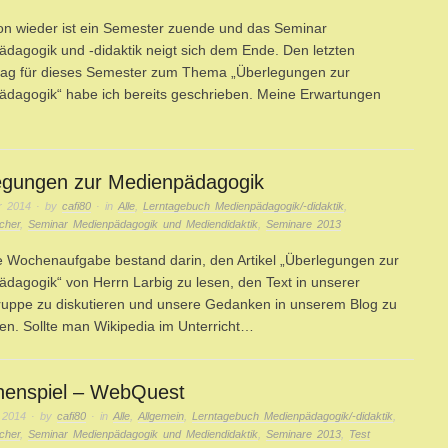
n wieder ist ein Semester zuende und das Seminar
dagogik und -didaktik neigt sich dem Ende. Den letzten
rag für dieses Semester zum Thema „Überlegungen zur
dagogik“ habe ich bereits geschrieben. Meine Erwartungen
egungen zur Medienpädagogik
r 2014
· by
cafi80
· in
Alle
,
Lerntagebuch Medienpädagogik/-didaktik
,
cher
,
Seminar Medienpädagogik und Mediendidaktik
,
Seminare 2013
te Wochenaufgabe bestand darin, den Artikel „Überlegungen zur
dagogik“ von Herrn Larbig zu lesen, den Text in unserer
ruppe zu diskutieren und unsere Gedanken in unserem Blog zu
eren. Sollte man Wikipedia im Unterricht…
henspiel – WebQuest
 2014
· by
cafi80
· in
Alle
,
Allgemein
,
Lerntagebuch Medienpädagogik/-didaktik
,
cher
,
Seminar Medienpädagogik und Mediendidaktik
,
Seminare 2013
,
Test