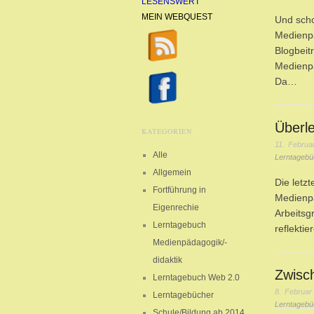
LESENSWERT
MEIN WEBQUEST
Und scho
Medienpä
Blogbeit
Medienpä
Da…
Überl
KATEGORIEN
11. Februa
Alle
Lerntagebü
Allgemein
Die letz
Fortführung in
Medienpä
Eigenrechie
Arbeitsg
Lerntagebuch
reflekti
Medienpädagogik/-
didaktik
Zwisc
Lerntagebuch Web 2.0
8. Februar
Lerntagebücher
Lerntagebü
Schule/Bildung ab 2014