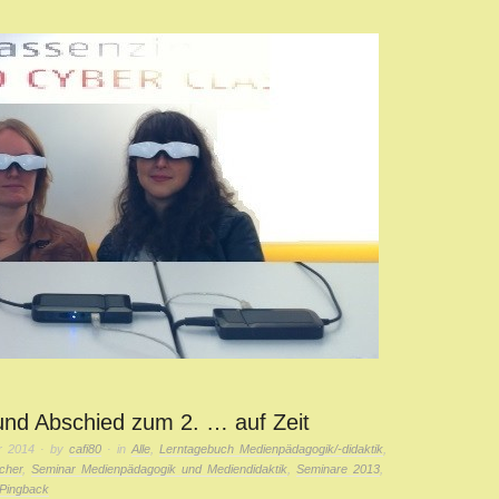
und Abschied zum 2. … auf Zeit
r 2014
· by
cafi80
· in
Alle
,
Lerntagebuch Medienpädagogik/-didaktik
,
cher
,
Seminar Medienpädagogik und Mediendidaktik
,
Seminare 2013
,
Pingback