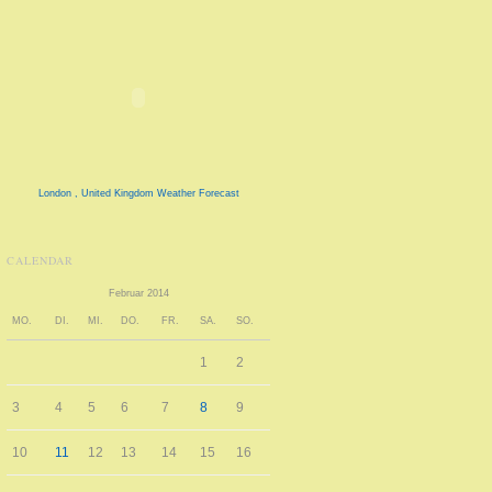
London , United Kingdom Weather Forecast
CALENDAR
Februar 2014
MO.
DI.
MI.
DO.
FR.
SA.
SO.
1
2
3
4
5
6
7
8
9
10
11
12
13
14
15
16