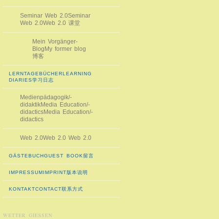
Seminar Web 2.0
Seminar
Web 2.0
Web 2.0 课堂
Mein Vorgänger-
Blog
My former blog
博客
LERNTAGEBÜCHER
LEARNING
DIARIES
学习日志
Medienpädagogik/-
didaktik
Media Education/-
didactics
Media Education/-
didactics
Web 2.0
Web 2.0
Web 2.0
GÄSTEBUCH
GUEST BOOK
留言
IMPRESSUM
IMPRINT
版本说明
KONTAKT
CONTACT
联系方式
WETTER GIESSEN