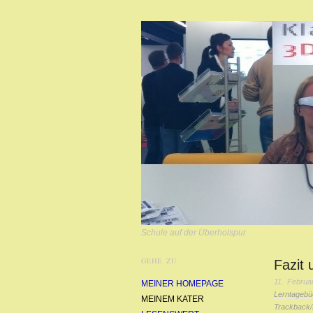
Schule auf der Überholspur
GEHE ZU
Fazit 
11. Februa
MEINER HOMEPAGE
Lerntagebü
MEINEM KATER
Trackback/