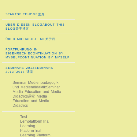
STARTSEITE
HOME
主页
ÜBER DIESEN BLOG
ABOUT THIS
BLOG
关于博客
ÜBER MICH
ABOUT ME
关于我
FORTFÜHRUNG IN
EIGENRECHIE
CONTINUATION BY
MYSELF
CONTINUATION BY MYSELF
SEMINARE 2013
SEMINARS
2013T
2013 课堂
Seminar Medienpädagogik
und Mediendidaktik
Seminar
Media Education and Media
Didactics
课堂 Media
Education and Media
Didactics
Test-
Lernplattform
Trial
Learning
Platform
Trial
Learning Platform