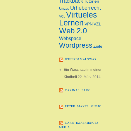
Trackback
Tutorien
Urheberrecht
Umzug
Virtueles
VCL
Lernen
VPN
VZL
Web 2.0
Webspace
Wordpress
Ziele
WIEESDAMALSWAR
Ein Waschtag in meiner
Kindheit
22. März 2014
CARINAS BLOG
PETER MAKES MUSIC
CARO EXPERIENCES
MEDIA