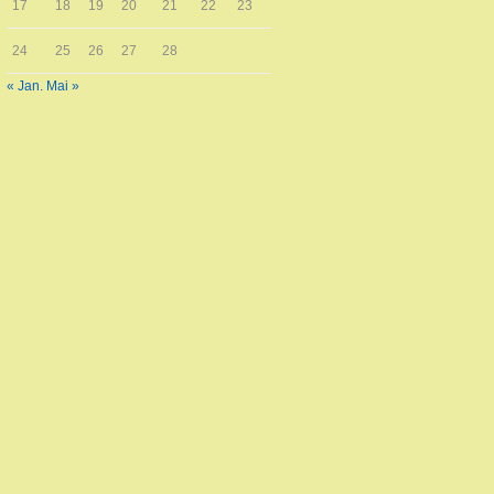
17
18
19
20
21
22
23
24
25
26
27
28
« Jan.
Mai »