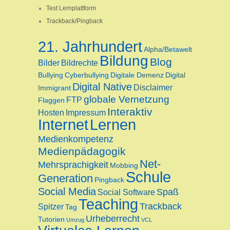
Test Lernplattform
Trackback/Pingback
21. Jahrhundert
Alpha/Betawelt
Bildung
Blog
Bilder
Bildrechte
Bullying
Cyberbullying
Digitale Demenz
Digital
Digital Native
Disclaimer
Immigrant
globale Vernetzung
FTP
Flaggen
Interaktiv
Hosten
Impressum
Internet
Lernen
Medienkompetenz
Medienpädagogik
Net-
Mehrsprachigkeit
Mobbing
Schule
Generation
Pingback
Social Media
Spaß
Social Software
Teaching
Trackback
Spitzer
Tag
Urheberrecht
Tutorien
Umzug
VCL