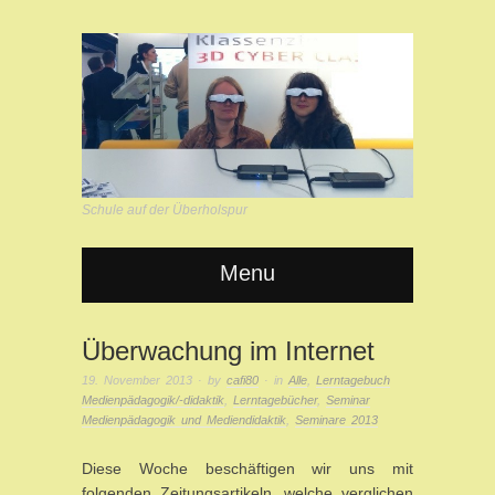
Schule auf der Überholspur
Menu
Überwachung im Internet
19. November 2013
· by
cafi80
· in
Alle
,
Lerntagebuch
Medienpädagogik/-didaktik
,
Lerntagebücher
,
Seminar
Medienpädagogik und Mediendidaktik
,
Seminare 2013
Diese Woche beschäftigen wir uns mit
folgenden Zeitungsartikeln, welche verglichen